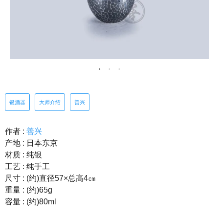
银酒器
大师介绍
善兴
作者 :
善兴
产地 : 日本东京
材质 : 纯银
工艺 : 纯手工
尺寸 : (约)直径57×总高4㎝
重量 : (约)65g
容量 : (约)80ml