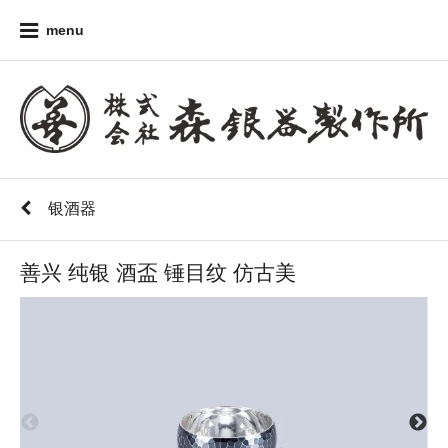
menu
银酒器
善兴 纯银 酒盃 锤目纹 仿古美